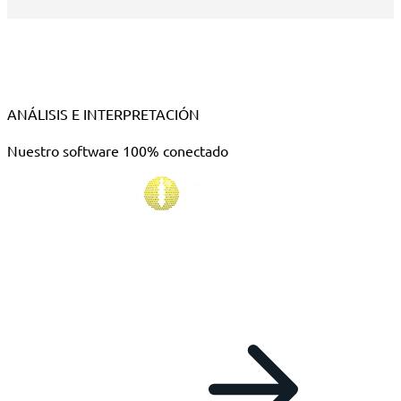
ANÁLISIS E INTERPRETACIÓN
Nuestro software 100% conectado
El software de análisis RAPTOR Server es el centro de
análisis basado en la nube para todos los instrumentos y
pruebas MADx. Gracias a su estructura sencilla, los nuevos
usuarios pueden formarse fácilmente en el manejo del
software.
Más información