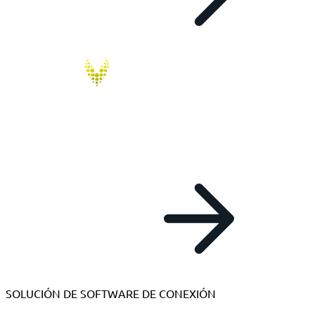
RAVEN² abarca los 300 alérgenos incluidos en ALEX³ y
traduce los datos en información significativa de forma
rápida y fiable. Facilita la toma de decisiones seguras y
eficientes para recomendar un tratamiento.
Más información
SOLUCIÓN DE SOFTWARE DE CONEXIÓN