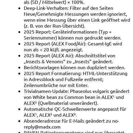
als (SD / Mittelwert) × 100%.
Deep-Link-Verhalten: Filter auf den Seiten
Neue/Genehmigte Messungen werden ignoriert,
wenn eine Messung über einen Link geöffnet wird
(z. B. von der Run-Übersicht).
2025 Report: Geräteinformationen (Typ +
Seriennummer) können nun gedruckt werden.
2025 Report (ALEX Food/Air): Gesamt-IgE wird
nun als < 20 kU/L angezeigt.
2025 Report (ALEX Air): Abschnittstitel von
„Insects & Venoms“ zu „Insects“ geändert.
Berichtsvorlagen können nun dupliziert werden.
2025 Report Formatierung: HTML-Unterstützung
in Adressblock und Fußzeile entfernt;
Zeilenumbrüche nur mit Enter.
Trivialnamen-Update: Phaseolus vulgaris geändert
von White bean zu Common bean in ALEX¹ und
ALEX² (Quellmaterial unverändert).
Automatische QC-Schwellenwerte angepasst für
ALEX¹, ALEX² und ALEX³.
Absenderadresse für E-Mails geändert zu no-
reply@madx.com
RAVEN Patientensymptome sind nun übersetzt.