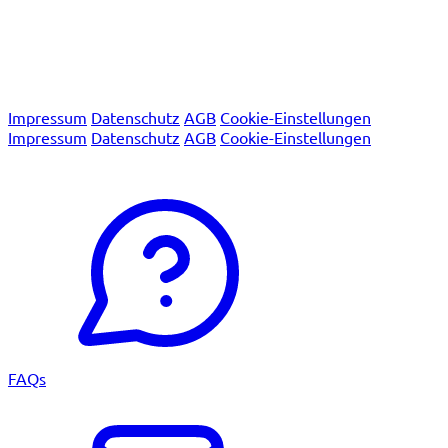
Wir sind nach den internationalen Qualitätssystemnormen
EN ISO 13485 und EN ISO 9001 sowie nach der IVDR-
Verordnung der Europäischen Union zertifiziert.
© 2026 Macro Array Diagnostics
Impressum
Datenschutz
AGB
Cookie-Einstellungen
Impressum
Datenschutz
AGB
Cookie-Einstellungen
© 2026 Macro Array Diagnostics
FAQs